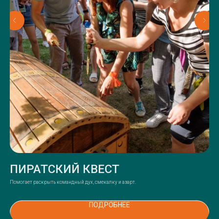
ПИРАТСКИЙ КВЕСТ
А
Помогает раскрыть командный дух, смекалку и азарт.
Вые
ПОДРОБНЕЕ